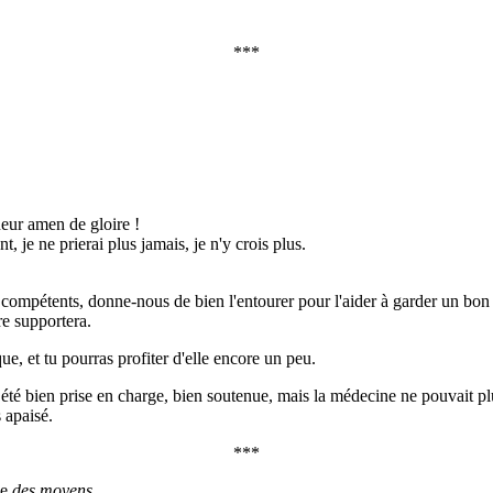
***
neur amen de gloire !
 je ne prierai plus jamais, je n'y crois plus.
s compétents, donne-nous de bien l'entourer pour l'aider à garder un bon
re supportera.
ue, et tu pourras profiter d'elle encore un peu.
 été bien prise en charge, bien soutenue, mais la médecine ne pouvait plus 
s apaisé.
***
ne
des moyens
.