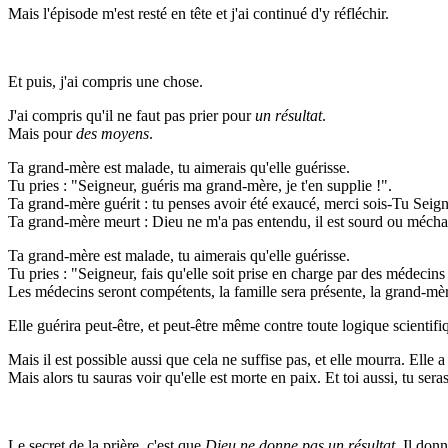
Mais l'épisode m'est resté en tête et j'ai continué d'y réfléchir.
Et puis, j'ai compris une chose.
J'ai compris qu'il ne faut pas prier pour
un résultat
.
Mais pour
des moyens
.
Ta grand-mère est malade, tu aimerais qu'elle guérisse.
Tu pries : "Seigneur, guéris ma grand-mère, je t'en supplie !".
Ta grand-mère guérit : tu penses avoir été exaucé, merci sois-Tu Seig
Ta grand-mère meurt : Dieu ne m'a pas entendu, il est sourd ou méchant,
Ta grand-mère est malade, tu aimerais qu'elle guérisse.
Tu pries : "Seigneur, fais qu'elle soit prise en charge par des médecin
Les médecins seront compétents, la famille sera présente, la grand-mè
Elle guérira peut-être, et peut-être même contre toute logique scientifiq
Mais il est possible aussi que cela ne suffise pas, et elle mourra. Elle a
Mais alors tu sauras voir qu'elle est morte en paix. Et toi aussi, tu sera
Le secret de la prière, c'est que
Dieu ne donne pas un résultat
, Il don