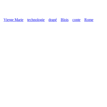
Vierge Marie
technologie
drapé
Blois
conte
Rome