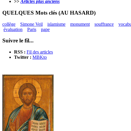
>>
Articles plus anciens
QUELQUES Mots clés (AU HASARD)
collège
Simone Veil
islamisme
monument
souffrance
vocabu
évaluation
Paris
pape
Suivre le fil...
RSS :
Fil des articles
Twitter :
MBKto