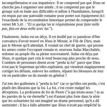
incompréhension et son impatience. Il ne comprend pas que Jésus ne
cherche pas à organiser une armée ; il ne comprend pas que le
groupe soit en butte aux difficultés et même à l'humiliation, lorsqu'il
est requis par une patrouille romaine pour porter son équipement (ici
l'exactitude de la reconstitution historique permet de comprendre le
verset Mt 5,41 :
"Et si quelqu’un te réquisitionne pour faire mille
pas, fais-en deux mille avec lui."
).
Finalement, Judas est un déçu. Il est tiraillé par ce paradoxe d'être
convaincu d'avoir trouvé en Jésus le Messie, le Fils de Dieu, mais
pas le Messie qu'il attendait. Il voulait un chef de guerre, qui prenne
les armes contre l'occupant romain et, nouveau Judas Macchabée,
redonne au peuple élu sa pleine souveraineté. Judas est déçu par
Jésus, et quelque part cela le rend beaucoup plus proche de nous.
Combien de personnes disent avoir "perdu la foi" parce que Dieu
n'est pas le Superman qu'elles espéraient, qui viendrait magiquement
corriger les défauts, enlever les ombres, réparer les blessures de leur
vie en particulier ou du monde en général ?
J'ai mis des guillemets à "perdu la foi" car ce qu'elles ont perdu, c'est
plutôt des illusions que la foi. La foi, c'est croire malgré les
déceptions. La profession de foi de Pierre ("à qui irions-nous ? tu as
les paroles de la vie éternelle") est d'autant plus forte dans la série
que les scénaristes lui ont imaginé un drame personnel, qu'il a dû
surmonter ; il lui a fallu admettre que Jésus n'avait pas empêché la