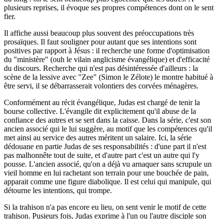
plusieurs reprises, il évoque ses propres compétences dont on le sent
fier.
Il affiche aussi beaucoup plus souvent des préoccupations très
prosaïques. Il faut souligner pour autant que ses intentions sont
positives par rapport à Jésus : il recherche une forme d'optimisation
du "ministère" (ouh le vilain anglicisme évangélique) et d'efficacité
du discours. Recherche qui n'est pas désintéressée d'ailleurs : la
scène de la lessive avec "Zee" (Simon le Zélote) le montre habitué à
être servi, il se débarrasserait volontiers des corvées ménagères.
Conformément au récit évangélique, Judas est chargé de tenir la
bourse collective. L'évangile dit explicitement qu'il abuse de la
confiance des autres et se sert dans la caisse. Dans la série, c'est son
ancien associé qui le lui suggère, au motif que les compétences qu'il
met ainsi au service des autres méritent un salaire. Ici, la série
dédouane en partie Judas de ses responsabilités : d'une part il n'est
pas malhonnête tout de suite, et d'autre part c'est un autre qui l'y
pousse. L'ancien associé, qu'on a déjà vu arnaquer sans scrupule un
vieil homme en lui rachetant son terrain pour une bouchée de pain,
apparait comme une figure diabolique. Il est celui qui manipule, qui
détourne les intentions, qui trompe.
Si la trahison n'a pas encore eu lieu, on sent venir le motif de cette
trahison. Pusieurs fois, Judas exprime à l'un ou l'autre disciple son