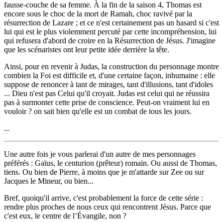
fausse-couche de sa femme. À la fin de la saison 4, Thomas est
encore sous le choc de la mort de Ramah, choc ravivé par la
résurrection de Lazare ; et ce n'est certainement pas un hasard si c'est
lui qui est le plus violemment percuté par cette incompréhension, lui
qui refusera d'abord de croire en la Résurrection de Jésus. J'imagine
que les scénaristes ont leur petite idée derrière la tête.
Ainsi, pour en revenir à Judas, la construction du personnage montre
combien la Foi est difficile et, d'une certaine façon, inhumaine : elle
suppose de renoncer à tant de mirages, tant d'illusions, tant d'idoles
... Dieu n'est pas Celui qu'il croyait. Judas est celui qui ne réussira
pas à surmonter cette prise de conscience. Peut-on vraiment lui en
vouloir ? on sait bien qu'elle est un combat de tous les jours.
...
Une autre fois je vous parlerai d'un autre de mes personnages
préférés : Gaïus, le centurion (prêteur) romain. Ou aussi de Thomas,
tiens. Ou bien de Pierre, à moins que je m'attarde sur Zee ou sur
Jacques le Mineur, ou bien...
Bref, quoiqu'il arrive, c'est probablement la force de cette série :
rendre plus proches de nous ceux qui rencontrent Jésus. Parce que
c'est eux, le centre de l’Évangile, non ?