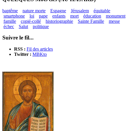
baptême
nature morte
Espagne
Jérusalem
équitable
smartphone
loi
pape
enfants
mort
éducation
monument
famille
copié-collé
historiographie
Sainte Famille
messe
échec
Salut
politique
Suivre le fil...
RSS :
Fil des articles
Twitter :
MBKto