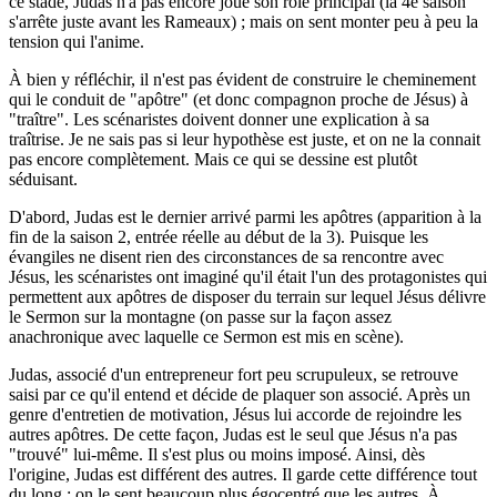
ce stade, Judas n'a pas encore joué son rôle principal (la 4e saison
s'arrête juste avant les Rameaux) ; mais on sent monter peu à peu la
tension qui l'anime.
À bien y réfléchir, il n'est pas évident de construire le cheminement
qui le conduit de "apôtre" (et donc compagnon proche de Jésus) à
"traître". Les scénaristes doivent donner une explication à sa
traîtrise. Je ne sais pas si leur hypothèse est juste, et on ne la connait
pas encore complètement. Mais ce qui se dessine est plutôt
séduisant.
D'abord, Judas est le dernier arrivé parmi les apôtres (apparition à la
fin de la saison 2, entrée réelle au début de la 3). Puisque les
évangiles ne disent rien des circonstances de sa rencontre avec
Jésus, les scénaristes ont imaginé qu'il était l'un des protagonistes qui
permettent aux apôtres de disposer du terrain sur lequel Jésus délivre
le Sermon sur la montagne (on passe sur la façon assez
anachronique avec laquelle ce Sermon est mis en scène).
Judas, associé d'un entrepreneur fort peu scrupuleux, se retrouve
saisi par ce qu'il entend et décide de plaquer son associé. Après un
genre d'entretien de motivation, Jésus lui accorde de rejoindre les
autres apôtres. De cette façon, Judas est le seul que Jésus n'a pas
"trouvé" lui-même. Il s'est plus ou moins imposé. Ainsi, dès
l'origine, Judas est différent des autres. Il garde cette différence tout
du long : on le sent beaucoup plus égocentré que les autres. À