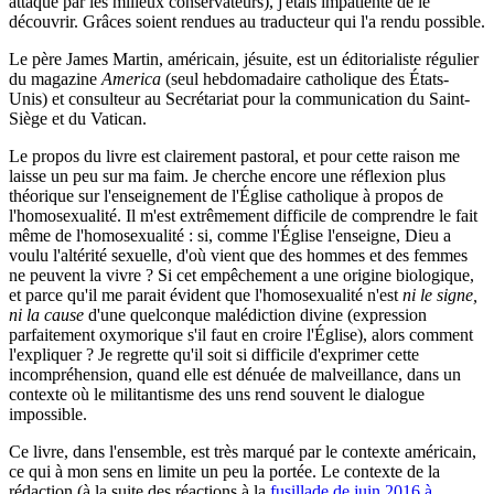
attaqué par les milieux conservateurs), j'étais impatiente de le
découvrir. Grâces soient rendues au traducteur qui l'a rendu possible.
Le père James Martin, américain, jésuite, est un éditorialiste régulier
du magazine
America
(seul hebdomadaire catholique des États-
Unis) et consulteur au Secrétariat pour la communication du Saint-
Siège et du Vatican.
Le propos du livre est clairement pastoral, et pour cette raison me
laisse un peu sur ma faim. Je cherche encore une réflexion plus
théorique sur l'enseignement de l'Église catholique à propos de
l'homosexualité. Il m'est extrêmement difficile de comprendre le fait
même de l'homosexualité : si, comme l'Église l'enseigne, Dieu a
voulu l'altérité sexuelle, d'où vient que des hommes et des femmes
ne peuvent la vivre ? Si cet empêchement a une origine biologique,
et parce qu'il me parait évident que l'homosexualité n'est
ni le signe,
ni la cause
d'une quelconque malédiction divine (expression
parfaitement oxymorique s'il faut en croire l'Église), alors comment
l'expliquer ? Je regrette qu'il soit si difficile d'exprimer cette
incompréhension, quand elle est dénuée de malveillance, dans un
contexte où le militantisme des uns rend souvent le dialogue
impossible.
Ce livre, dans l'ensemble, est très marqué par le contexte américain,
ce qui à mon sens en limite un peu la portée. Le contexte de la
rédaction (à la suite des réactions à la
fusillade de juin 2016 à