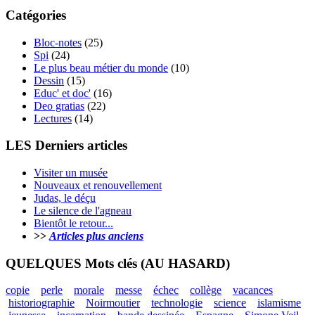
Catégories
Bloc-notes
(25)
Spi
(24)
Le plus beau métier du monde
(10)
Dessin
(15)
Educ' et doc'
(16)
Deo gratias
(22)
Lectures
(14)
LES Derniers articles
Visiter un musée
Nouveaux et renouvellement
Judas, le déçu
Le silence de l'agneau
Bientôt le retour...
>>
Articles plus anciens
QUELQUES Mots clés (AU HASARD)
copie
perle
morale
messe
échec
collège
vacances
historiographie
Noirmoutier
technologie
science
islamisme