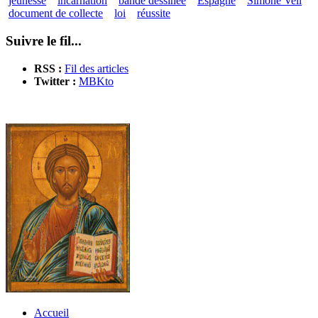
jeunesse
incarnation
bande dessinée
Espagne
Simone Veil
document de collecte
loi
réussite
Suivre le fil...
RSS :
Fil des articles
Twitter :
MBKto
Accueil