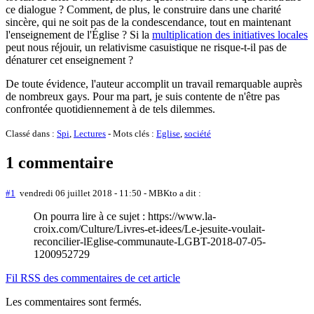
ce dialogue ? Comment, de plus, le construire dans une charité
sincère, qui ne soit pas de la condescendance, tout en maintenant
l'enseignement de l'Église ? Si la
multiplication des initiatives locales
peut nous réjouir, un relativisme casuistique ne risque-t-il pas de
dénaturer cet enseignement ?
De toute évidence, l'auteur accomplit un travail remarquable auprès
de nombreux gays. Pour ma part, je suis contente de n'être pas
confrontée quotidiennement à de tels dilemmes.
Classé dans :
Spi
,
Lectures
- Mots clés :
Eglise
,
société
1 commentaire
#1
vendredi 06 juillet 2018 - 11:50
- MBKto a dit :
On pourra lire à ce sujet : https://www.la-
croix.com/Culture/Livres-et-idees/Le-jesuite-voulait-
reconcilier-lEglise-communaute-LGBT-2018-07-05-
1200952729
Fil RSS des commentaires de cet article
Les commentaires sont fermés.