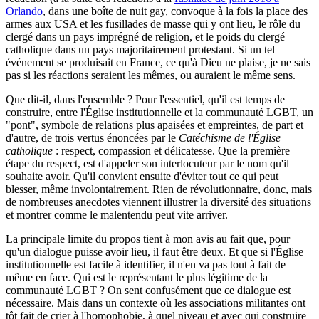
Orlando
, dans une boîte de nuit gay, convoque à la fois la place des
armes aux USA et les fusillades de masse qui y ont lieu, le rôle du
clergé dans un pays imprégné de religion, et le poids du clergé
catholique dans un pays majoritairement protestant. Si un tel
événement se produisait en France, ce qu'à Dieu ne plaise, je ne sais
pas si les réactions seraient les mêmes, ou auraient le même sens.
Que dit-il, dans l'ensemble ? Pour l'essentiel, qu'il est temps de
construire, entre l'Église institutionnelle et la communauté LGBT, un
"pont", symbole de relations plus apaisées et empreintes, de part et
d'autre, de trois vertus énoncées par le
Catéchisme de l'Église
catholique
: respect, compassion et délicatesse. Que la première
étape du respect, est d'appeler son interlocuteur par le nom qu'il
souhaite avoir. Qu'il convient ensuite d'éviter tout ce qui peut
blesser, même involontairement. Rien de révolutionnaire, donc, mais
de nombreuses anecdotes viennent illustrer la diversité des situations
et montrer comme le malentendu peut vite arriver.
La principale limite du propos tient à mon avis au fait que, pour
qu'un dialogue puisse avoir lieu, il faut être deux. Et que si l'Église
institutionnelle est facile à identifier, il n'en va pas tout à fait de
même en face. Qui est le représentant le plus légitime de la
communauté LGBT ? On sent confusément que ce dialogue est
nécessaire. Mais dans un contexte où les associations militantes ont
tôt fait de crier à l'homophobie, à quel niveau et avec qui construire