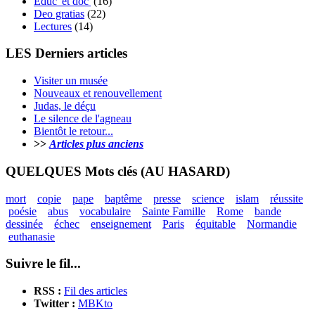
Educ' et doc'
(16)
Deo gratias
(22)
Lectures
(14)
LES Derniers articles
Visiter un musée
Nouveaux et renouvellement
Judas, le déçu
Le silence de l'agneau
Bientôt le retour...
>>
Articles plus anciens
QUELQUES Mots clés (AU HASARD)
mort
copie
pape
baptême
presse
science
islam
réussite
poésie
abus
vocabulaire
Sainte Famille
Rome
bande
dessinée
échec
enseignement
Paris
équitable
Normandie
euthanasie
Suivre le fil...
RSS :
Fil des articles
Twitter :
MBKto