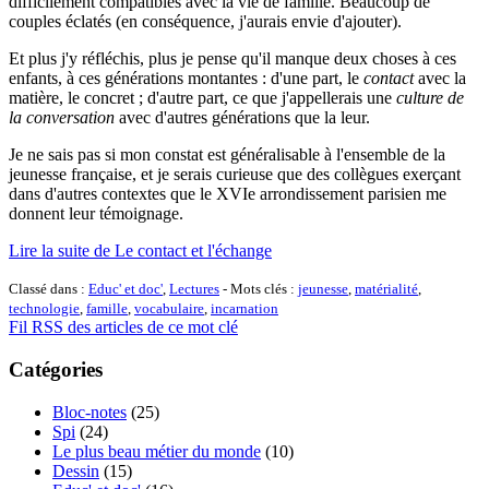
difficilement compatibles avec la vie de famille. Beaucoup de
couples éclatés (en conséquence, j'aurais envie d'ajouter).
Et plus j'y réfléchis, plus je pense qu'il manque deux choses à ces
enfants, à ces générations montantes : d'une part, le
contact
avec la
matière, le concret ; d'autre part, ce que j'appellerais une
culture de
la conversation
avec d'autres générations que la leur.
Je ne sais pas si mon constat est généralisable à l'ensemble de la
jeunesse française, et je serais curieuse que des collègues exerçant
dans d'autres contextes que le XVIe arrondissement parisien me
donnent leur témoignage.
Lire la suite de Le contact et l'échange
Classé dans :
Educ' et doc'
,
Lectures
- Mots clés :
jeunesse
,
matérialité
,
technologie
,
famille
,
vocabulaire
,
incarnation
Fil RSS des articles de ce mot clé
Catégories
Bloc-notes
(25)
Spi
(24)
Le plus beau métier du monde
(10)
Dessin
(15)