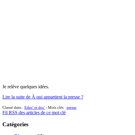
Je relève quelques idées.
Lire la suite de À qui appartient la presse ?
Classé dans :
Educ' et doc'
- Mots clés :
presse
Fil RSS des articles de ce mot clé
Catégories