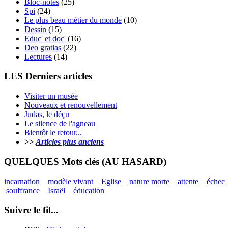
Bloc-notes
(25)
Spi
(24)
Le plus beau métier du monde
(10)
Dessin
(15)
Educ' et doc'
(16)
Deo gratias
(22)
Lectures
(14)
LES Derniers articles
Visiter un musée
Nouveaux et renouvellement
Judas, le déçu
Le silence de l'agneau
Bientôt le retour...
>>
Articles plus anciens
QUELQUES Mots clés (AU HASARD)
incarnation
modèle vivant
Eglise
nature morte
attente
échec
souffrance
Israël
éducation
Suivre le fil...