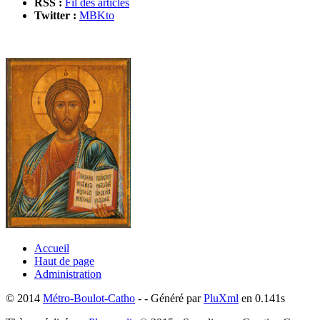
RSS :
Fil des articles
Twitter :
MBKto
Accueil
Haut de page
Administration
© 2014
Métro-Boulot-Catho
- - Généré par
PluXml
en 0.141s