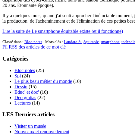
20 ans. Étonnante époque).
Il y a quelques mois, quand j'ai senti approcher l'inéluctable moment,
la production, de l'acheminement et de l'élimination de ces petites best
Lire la suite de Le smartphone équitable existe (et il fonctionne)
Classé dans :
Bloc-notes
- Mots clés :
Laudato Si
,
équitable
,
smartphone
,
technol
Fil RSS des articles de ce mot clé
Catégories
Bloc-notes
(25)
Spi
(24)
Le plus beau métier du monde
(10)
Dessin
(15)
Educ' et doc'
(16)
Deo gratias
(22)
Lectures
(14)
LES Derniers articles
Visiter un musée
Nouveaux et renouvellement