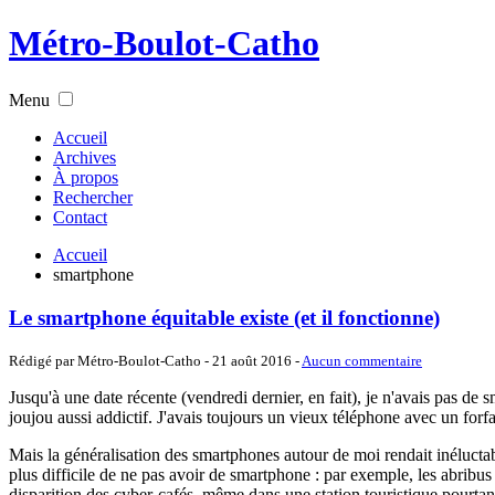
Métro-Boulot-Catho
Menu
Accueil
Archives
À propos
Rechercher
Contact
Accueil
smartphone
Le smartphone équitable existe (et il fonctionne)
Rédigé par Métro-Boulot-Catho -
21 août 2016
-
Aucun commentaire
Jusqu'à une date récente (vendredi dernier, en fait), je n'avais pas de
joujou aussi addictif. J'avais toujours un vieux téléphone avec un forfai
Mais la généralisation des smartphones autour de moi rendait inéluctab
plus difficile de ne pas avoir de smartphone : par exemple, les abribus 
disparition des cyber-cafés, même dans une station touristique pourtant 