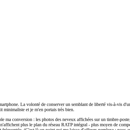
 smartphone. La volonté de conserver un semblant de liberté vis-à-vis d'
t minimaliste et je m'en portais très bien.
le ma conversion : les photos des neveux affichées sur un timbre-poste, 
n'affichent plus le plan du réseau RATP intégral - plus moyen de composer
fréquentée. (C'est là un point qui me laisse d'ailleurs perplexe : nous a