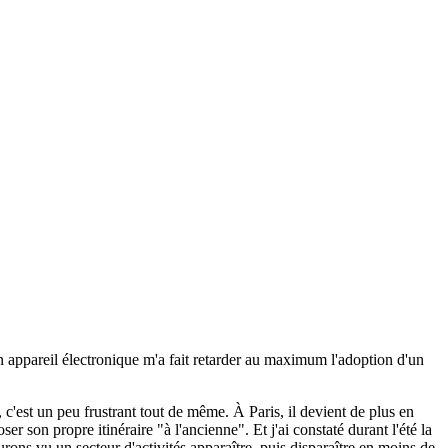
un appareil électronique m'a fait retarder au maximum l'adoption d'un
c'est un peu frustrant tout de même. À Paris, il devient de plus en
 son propre itinéraire "à l'ancienne". Et j'ai constaté durant l'été la
urons vu un secteur d'activités apparaître, puis disparaître en moins de