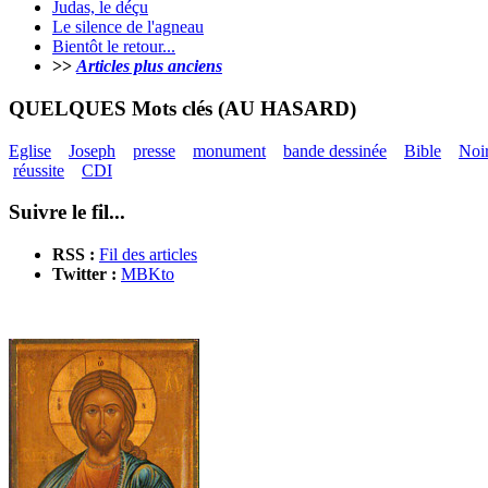
Judas, le déçu
Le silence de l'agneau
Bientôt le retour...
>>
Articles plus anciens
QUELQUES Mots clés (AU HASARD)
Eglise
Joseph
presse
monument
bande dessinée
Bible
Noi
réussite
CDI
Suivre le fil...
RSS :
Fil des articles
Twitter :
MBKto