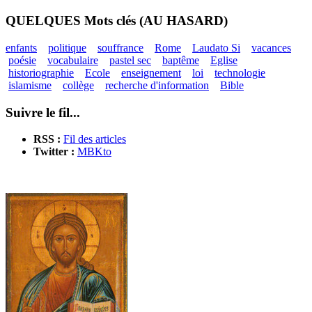
QUELQUES Mots clés (AU HASARD)
enfants
politique
souffrance
Rome
Laudato Si
vacances
poésie
vocabulaire
pastel sec
baptême
Eglise
historiographie
Ecole
enseignement
loi
technologie
islamisme
collège
recherche d'information
Bible
Suivre le fil...
RSS :
Fil des articles
Twitter :
MBKto