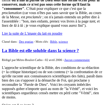
même
on a mis la parole de Dieu sous une forme écrite pour la
conserver, mais ce n'est pas sous cette forme qu'il faut la
"consommer"
. C'était pour expliquer ce que c'est que la
proclamation
(car vous n'êtes pas sans savoir que la Bible, au cours
de la Messe, est
proclamée
; on n'a jamais entendu un prêtre dire à
l'assemblée : "bon, mes enfants, prenez vos livres à la page
tant
, et
lisez de
là
à
là
; je vous explique quand vous aurez fini").
Lire la suite de L'image du lait en poudre
Classé dans :
Deo gratias
- Mots clés :
Bible
,
science
La Bible est-elle soluble dans la science ?
Rédigé par Métro-Boulot-Catho -
02 avril 2006
-
Aucun commentaire
L'approche scientifique de la Bible, des conditions de sa rédaction
(= la critique historique) ou de son contenu (= la confrontation de ce
qu'elle raconte aux connaissances scientifiques des faits), paraît dans
bien des cas s'opposer à la démarche de Foi, qui proclame y
reconnaître la "Parole de Dieu". Voici les croyants imbéciles
supposés gober n'importe quoi au nom de "la Vérité", et voici les
scientifiques orgueilleux censés mettre en péril cette "Vérité", rien
de moins.