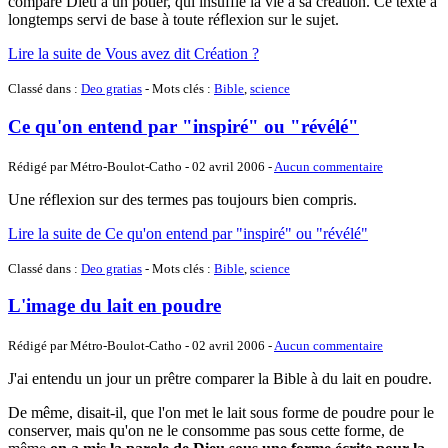
compare Dieu à un potier, qui insuffle la vie à sa création. Ce texte a
longtemps servi de base à toute réflexion sur le sujet.
Lire la suite de Vous avez dit Création ?
Classé dans :
Deo gratias
- Mots clés :
Bible
,
science
Ce qu'on entend par "inspiré" ou "révélé"
Rédigé par Métro-Boulot-Catho -
02 avril 2006
-
Aucun commentaire
Une réflexion sur des termes pas toujours bien compris.
Lire la suite de Ce qu'on entend par "inspiré" ou "révélé"
Classé dans :
Deo gratias
- Mots clés :
Bible
,
science
L'image du lait en poudre
Rédigé par Métro-Boulot-Catho -
02 avril 2006
-
Aucun commentaire
J'ai entendu un jour un prêtre comparer la Bible à du lait en poudre.
De même, disait-il, que l'on met le lait sous forme de poudre pour le
conserver, mais qu'on ne le consomme pas sous cette forme, de