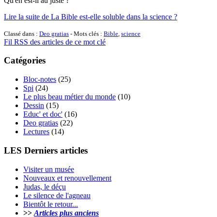
Qu'en est-il au juste ?
Lire la suite de La Bible est-elle soluble dans la science ?
Classé dans :
Deo gratias
- Mots clés :
Bible
,
science
Fil RSS des articles de ce mot clé
Catégories
Bloc-notes
(25)
Spi
(24)
Le plus beau métier du monde
(10)
Dessin
(15)
Educ' et doc'
(16)
Deo gratias
(22)
Lectures
(14)
LES Derniers articles
Visiter un musée
Nouveaux et renouvellement
Judas, le déçu
Le silence de l'agneau
Bientôt le retour...
>>
Articles plus anciens