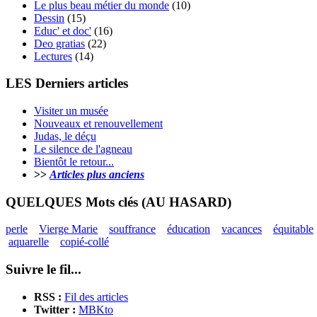
Le plus beau métier du monde
(10)
Dessin
(15)
Educ' et doc'
(16)
Deo gratias
(22)
Lectures
(14)
LES Derniers articles
Visiter un musée
Nouveaux et renouvellement
Judas, le déçu
Le silence de l'agneau
Bientôt le retour...
>>
Articles plus anciens
QUELQUES Mots clés (AU HASARD)
perle
Vierge Marie
souffrance
éducation
vacances
équitable
aquarelle
copié-collé
Suivre le fil...
RSS :
Fil des articles
Twitter :
MBKto