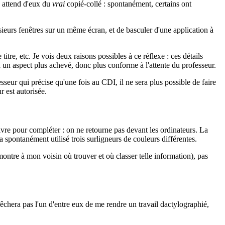
n attend d'eux du
vrai
copié-collé : spontanément, certains ont
sieurs fenêtres sur un même écran, et de basculer d'une application à
itre, etc. Je vois deux raisons possibles à ce réflexe : ces détails
 un aspect plus achevé, donc plus conforme à l'attente du professeur.
eur qui précise qu'une fois au CDI, il ne sera plus possible de faire
r est autorisée.
ivre pour compléter : on ne retourne pas devant les ordinateurs. La
a spontanément utilisé trois surligneurs de couleurs différentes.
ontre à mon voisin où trouver et où classer telle information), pas
mpêchera pas l'un d'entre eux de me rendre un travail dactylographié,