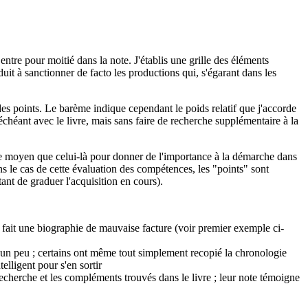
ntre pour moitié dans la note. J'établis une grille des éléments
duit à sanctionner de facto les productions qui, s'égarant dans les
e des points. Le barème indique cependant le poids relatif que j'accorde
échéant avec le livre, mais sans faire de recherche supplémentaire à la
'autre moyen que celui-là pour donner de l'importance à la démarche dans
s le cas de cette évaluation des compétences, les "points" sont
nt de graduer l'acquisition en cours).
ont fait une biographie de mauvaise facture (voir premier exemple ci-
ver un peu ; certains ont même tout simplement recopié la chronologie
elligent pour s'en sortir
r recherche et les compléments trouvés dans le livre ; leur note témoigne