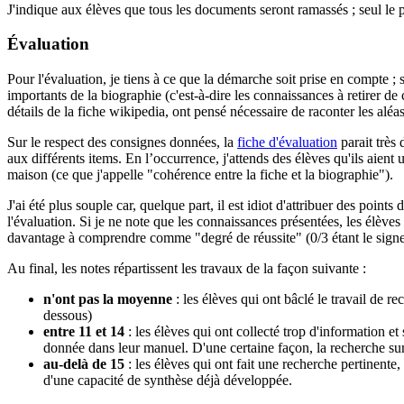
J'indique aux élèves que tous les documents seront ramassés ; seul le p
Évaluation
Pour l'évaluation, je tiens à ce que la démarche soit prise en compte ;
importants de la biographie (c'est-à-dire les connaissances à retirer de
détails de la fiche wikipedia, ont pensé nécessaire de raconter les alé
Sur le respect des consignes données, la
fiche d'évaluation
parait très 
aux différents items. En l’occurrence, j'attends des élèves qu'ils aien
maison (ce que j'appelle "cohérence entre la fiche et la biographie").
J'ai été plus souple car, quelque part, il est idiot d'attribuer des poi
l'évaluation. Si je ne note que les connaissances présentées, les élèv
davantage à comprendre comme "degré de réussite" (0/3 étant le signe
Au final, les notes répartissent les travaux de la façon suivante :
n'ont pas la moyenne
: les élèves qui ont bâclé le travail de r
dessous)
entre 11 et 14
: les élèves qui ont collecté trop d'information et
donnée dans leur manuel. D'une certaine façon, la recherche sur I
au-delà de 15
: les élèves qui ont fait une recherche pertinente,
d'une capacité de synthèse déjà développée.