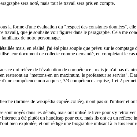
aragraphe sera noté, mais tout le travail sera pris en compte.
 sous la forme d'une évaluation du "respect des consignes données", elle e
 ce travail), que je souhaite voir figurer dans le paragraphe. Cela me con
as familiaux de notre personnage.
détaillée mais, en réalité, j'ai été plus souple que prévu sur le comptag
t utilisé leur document de collecte comme demandé, en complétant le cas 
nts dans ce qui relève de l'évaluation de compétence ; mais je n'ai pas d
es en resteront au "mettons-en un maximum, le professeur se servira". Dan
 d'une compétence non acquise, 3/3 compétence acquise, 1 et 2 permetta
echerche (tartines de wikipédia copiée-collée), n'ont pas su l'utiliser et 
 se sont noyés dans les détails, mais ont utilisé le livre pour s'y retrou
nternet a été plutôt un handicap pour eux, mais ils ont eu un réflexe int
 l'ont bien exploitée, et ont rédigé une biographie utilisant à la fois leu