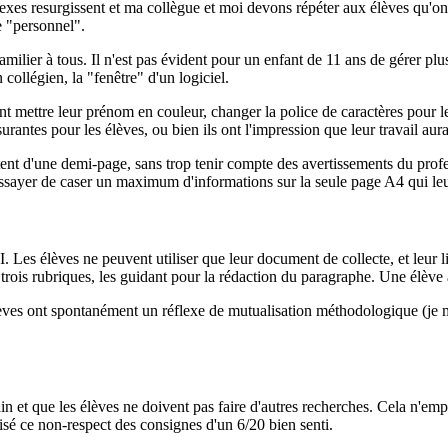
flexes resurgissent et ma collègue et moi devons répéter aux élèves qu'o
e "personnel".
milier à tous. Il n'est pas évident pour un enfant de 11 ans de gérer plu
n collégien, la "fenêtre" d'un logiciel.
t mettre leur prénom en couleur, changer la police de caractères pour le t
ntes pour les élèves, ou bien ils ont l'impression que leur travail aura
nt d'une demi-page, sans trop tenir compte des avertissements du profess
 essayer de caser un maximum d'informations sur la seule page A4 qui leu
. Les élèves ne peuvent utiliser que leur document de collecte, et leur l
 trois rubriques, les guidant pour la rédaction du paragraphe. Une élève 
 élèves ont spontanément un réflexe de mutualisation méthodologique (je m
main et que les élèves ne doivent pas faire d'autres recherches. Cela n'e
isé ce non-respect des consignes d'un 6/20 bien senti.