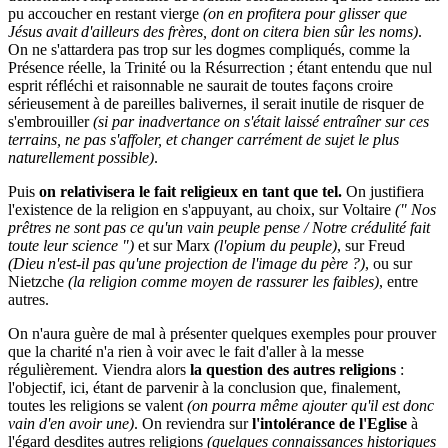
pu accoucher en restant vierge
(on en profitera pour glisser que
Jésus avait d'ailleurs des frères, dont on citera bien sûr les noms)
.
On ne s'attardera pas trop sur les dogmes compliqués, comme la
Présence réelle, la Trinité ou la Résurrection ; étant entendu que nul
esprit réfléchi et raisonnable ne saurait de toutes façons croire
sérieusement à de pareilles balivernes, il serait inutile de risquer de
s'embrouiller
(si par inadvertance on s'était laissé entraîner sur ces
terrains, ne pas s'affoler, et changer carrément de sujet le plus
naturellement possible)
.
Puis
on relativisera le fait religieux en tant que tel.
On justifiera
l'existence de la religion en s'appuyant, au choix, sur Voltaire
(" Nos
prêtres ne sont pas ce qu'un vain peuple pense / Notre crédulité fait
toute leur science ")
et sur Marx
(l'opium du peuple)
, sur Freud
(Dieu n'est-il pas qu'une projection de l'image du père ?)
, ou sur
Nietzche
(la religion comme moyen de rassurer les faibles)
, entre
autres.
On n'aura guère de mal à présenter quelques exemples pour prouver
que la charité n'a rien à voir avec le fait d'aller à la messe
régulièrement. Viendra alors
la question des autres religions
:
l'objectif, ici, étant de parvenir à la conclusion que, finalement,
toutes les religions se valent
(on pourra même ajouter qu'il est donc
vain d'en avoir une)
. On reviendra sur
l'intolérance de l'Eglise
à
l'égard desdites autres religions
(quelques connaissances historiques