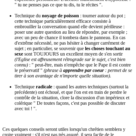
" tu ne penses pas ce que tu dis, tu le récites ".
Technique du
noyage de poisson
: tourner autour du pot ;
cette technique particulièrement efficace consiste à
embrouiller la conversation quand elle devient périlleuse :
poser une autre question au lieu de répondre, par exemple ;
avec un peu de chance il tombera dans le panneau. En cas
d'extrême nécessité, ne pas hésiter à changer carrément de
sujet ; en particulier, se souvenir que
les choses touchant au
sexe
sont TOUJOURS un excellent moyen de s'en sortir
(l'Eglise est affreusement rétrograde sur le sujet, c'est bien
connu)
: " peut-être, mais n'empêche que le Pape il est contre
le préservatif "
(phrase à
apprendre par coeur
: permet de se
tirer à son avantage de n'importe quelle situation).
Technique
radicale
: quand les autres techniques (surtout la
précédente) ont échoué, et que l'on est en train de perdre le
contrôle de la situation, clore la discussion d'un impérieux et
colérique " De toutes façons, c'est pas possible de discuter
avec toi ! ".
Ces quelques conseils seront utiles lorsqu'un chrétien semblera y
croire vraiment : s'il n'est pas très assuré, il sera facile de le