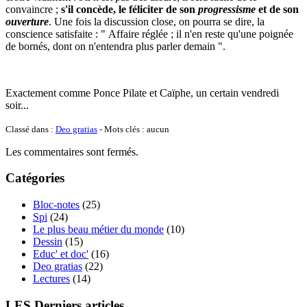
convaincre ;
s'il concède, le féliciter de son
progressisme
et de son
ouverture
. Une fois la discussion close, on pourra se dire, la
conscience satisfaite : " Affaire réglée ; il n'en reste qu'une poignée
de bornés, dont on n'entendra plus parler demain ".
Exactement comme Ponce Pilate et Caïphe, un certain vendredi
soir...
Classé dans :
Deo gratias
- Mots clés : aucun
Les commentaires sont fermés.
Catégories
Bloc-notes
(25)
Spi
(24)
Le plus beau métier du monde
(10)
Dessin
(15)
Educ' et doc'
(16)
Deo gratias
(22)
Lectures
(14)
LES Derniers articles