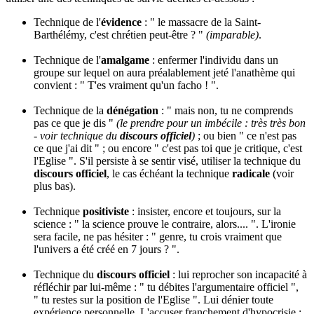
Technique de l'
évidence
: " le massacre de la Saint-
Barthélémy, c'est chrétien peut-être ? "
(imparable)
.
Technique de l'
amalgame
: enfermer l'individu dans un
groupe sur lequel on aura préalablement jeté l'anathème qui
convient : " T'es vraiment qu'un facho ! ".
Technique de la
dénégation
: " mais non, tu ne comprends
pas ce que je dis "
(le prendre pour un imbécile : très très bon
- voir technique du
discours officiel
)
; ou bien " ce n'est pas
ce que j'ai dit " ; ou encore " c'est pas toi que je critique, c'est
l'Eglise ". S'il persiste à se sentir visé, utiliser la technique du
discours officiel
, le cas échéant la technique
radicale
(voir
plus bas).
Technique
positiviste
: insister, encore et toujours, sur la
science : " la science prouve le contraire, alors.... ". L'ironie
sera facile, ne pas hésiter : " genre, tu crois vraiment que
l'univers a été créé en 7 jours ? ".
Technique du
discours officiel
: lui reprocher son incapacité à
réfléchir par lui-même : " tu débites l'argumentaire officiel ",
" tu restes sur la position de l'Eglise ". Lui dénier toute
expérience personnelle. L'accuser franchement d'hypocrisie :