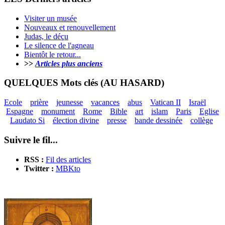
Visiter un musée
Nouveaux et renouvellement
Judas, le déçu
Le silence de l'agneau
Bientôt le retour...
>>
Articles plus anciens
QUELQUES Mots clés (AU HASARD)
Ecole
prière
jeunesse
vacances
abus
Vatican II
Israël
Espagne
monument
Rome
Bible
art
islam
Paris
Eglise
Laudato Si
élection divine
presse
bande dessinée
collège
Suivre le fil...
RSS :
Fil des articles
Twitter :
MBKto