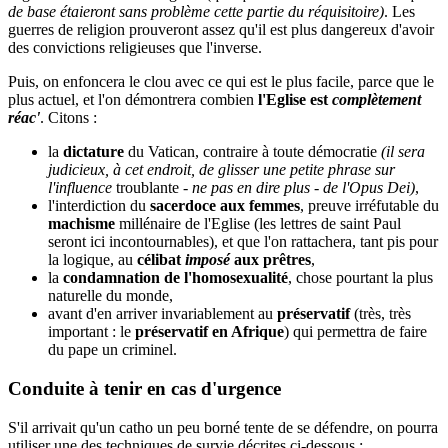
de base étaieront sans problème cette partie du réquisitoire)
. Les
guerres de religion prouveront assez qu'il est plus dangereux d'avoir
des convictions religieuses que l'inverse.
Puis, on enfoncera le clou avec ce qui est le plus facile, parce que le
plus actuel, et l'on démontrera combien
l'Eglise est
complètement
réac'
. Citons :
la
dictature
du Vatican, contraire à toute démocratie
(il sera
judicieux, à cet endroit, de glisser une petite phrase sur
l'influence
troublante
- ne pas en dire plus - de l'Opus Dei)
,
l'interdiction du
sacerdoce aux femmes
, preuve irréfutable du
machisme
millénaire de l'Eglise (les lettres de saint Paul
seront ici incontournables), et que l'on rattachera, tant pis pour
la logique, au
célibat
imposé
aux prêtres
,
la
condamnation de l'homosexualité
, chose pourtant la plus
naturelle du monde,
avant d'en arriver invariablement au
préservatif
(très, très
important : le
préservatif en Afrique
) qui permettra de faire
du pape un criminel.
Conduite à tenir en cas d'urgence
S'il arrivait qu'un catho un peu borné tente de se défendre, on pourra
utiliser une des techniques de survie décrites ci-dessous :