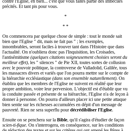
contre l'Eglise, eh bien... c'est que vous faites partie des imbéciles
précités. Et tant pis pour vous.
*
* *
On commencera par quelque chose de simple : tout le monde sait
bien que l'Eglise " dit, mais ne fait pas " ; les exemples,
innombrables, seront faciles à trouver tant dans l'Histoire que dans
l'actualité. On n'oubliera donc pas l'Inquisition, les Croisades,
l'antisémitisme
(quelques citations soigneusement choisies seront du
meilleur effet)
, les " silences " de Pie XII, toutes sortes de collusion
avec le pouvoir politique, la controverse de Valladolid, Galilée, tous
les massacres divers et variés que l'on pourra mettre sur le compte de
la hiérarchie ecclésiastique
(dans son ensemble naturellement)
. On
établira que les membres de l'Eglise ne suivent en réalité que leur
propre ambition, voire leur perversion. L'objectif est d'établir que vu
la conduite passée et présente de sa hiérarchie, l'Eglise n'a de leçon à
donner à personne. On pourra d'ailleurs placer ici une petite attaque
bien sentie sur les richesses accumulées en dépit d'un message de
pauvreté. Rien ne sera superflu pour
décrédibiliser l'Eglise
.
Ensuite on se penchera sur la
Bible
, qu'il s'agira d'étudier de façon
scien-ti-fique.
On s'interrogera, en conséquence, sur les conditions
de rédaction des textes et sur les critères qui ont amené les Pères à