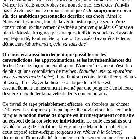
évincer les récits apocryphes : au nom de quoi ces textes n'ont-ils
pas été retenus dans le corpus canonique ?
On soupçonnera bien
sûr des ambitions personnelles derrière ces choix.
Ainsi le
Nouveau Testament, loin de la vérité historique, ne sera qu'une
construction, exclusivement destinée à prouver que Jésus-Christ est
bien le Messie, imaginée par quelques individus soucieux d'asseoir
leur légitimité, Paul en tête, qui seront accusés d'avoir écarté leurs
détracteurs
(abusivement, cela va sans dire)
.
On insistera aussi lourdement que possible sur les
contradictions, les approximations, et les invraisemblances du
texte.
De cette façon, on établira que l'Ancien Testament n'est rien
de plus qu'une compilation de mythes
(ébaucher une comparaison
avec d'autres mythologies)
. Il ne faudra pas omettre de tirer quelques
phrases, afin d'étayer la thèse selon laquelle la Bible est
essentiellement un instrument inventé par une poignée d'ambitieux,
désireux d'exploiter la naïveté de leurs contemporains.
Ce travail de sape préalablement effectué, on abordera les choses
sérieuses. Les
dogmes
, par exemple ; il conviendra d'insister sur le
fait que
la notion même de dogme est intrinsèquement contraire
au respect de la conscience individuelle
. Le culte des saints sera
ravalé au rang de l'idolâtrie ; la virginité de Marie fera l'objet d'un
court exposé scien-ti-fique
(toujours s'en référer à la Science)
démontrant l'impossibilité de soutenir sérieusement qu'une femme ait