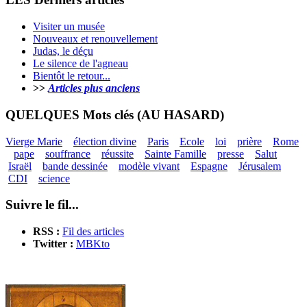
Visiter un musée
Nouveaux et renouvellement
Judas, le déçu
Le silence de l'agneau
Bientôt le retour...
>>
Articles plus anciens
QUELQUES Mots clés (AU HASARD)
Vierge Marie
élection divine
Paris
Ecole
loi
prière
Rome
pape
souffrance
réussite
Sainte Famille
presse
Salut
Israël
bande dessinée
modèle vivant
Espagne
Jérusalem
CDI
science
Suivre le fil...
RSS :
Fil des articles
Twitter :
MBKto