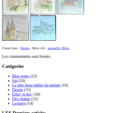
Classé dans :
Dessin
- Mots clés :
aquarelle
,
Blois
Les commentaires sont fermés.
Catégories
Bloc-notes
(25)
Spi
(24)
Le plus beau métier du monde
(10)
Dessin
(15)
Educ' et doc'
(16)
Deo gratias
(22)
Lectures
(14)
LES Derniers articles