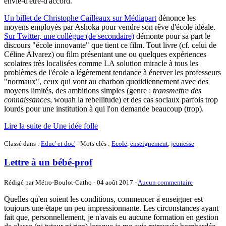
envie-d'être-d'accord.
Un billet de Christophe Cailleaux sur Médiapart
dénonce les
moyens employés par Ashoka pour vendre son rêve d'école idéale.
Sur Twitter, une collègue (de secondaire)
démonte pour sa part le
discours "école innovante" que tient ce film. Tout livre (cf. celui de
Céline Alvarez) ou film présentant une ou quelques expériences
scolaires très localisées comme LA solution miracle à tous les
problèmes de l'école a légèrement tendance à énerver les professeurs
"normaux", ceux qui vont au charbon quotidiennement avec des
moyens limités, des ambitions simples (genre :
transmettre des
connaissances
, wouah la rebellitude) et des cas sociaux parfois trop
lourds pour une institution à qui l'on demande beaucoup (trop).
Lire la suite de Une idée folle
Classé dans :
Educ' et doc'
- Mots clés :
Ecole
,
enseignement
,
jeunesse
Lettre à un bébé-prof
Rédigé par Métro-Boulot-Catho -
04 août 2017
-
Aucun commentaire
Quelles qu'en soient les conditions, commencer à enseigner est
toujours une étape un peu impressionnante. Les circonstances ayant
fait que, personnellement, je n'avais eu aucune formation en gestion