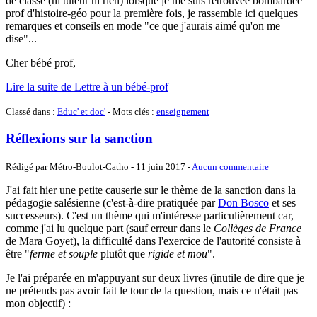
de classe (ni tuteur ni rien) lorsque je me suis retrouvée bombardée
prof d'histoire-géo pour la première fois, je rassemble ici quelques
remarques et conseils en mode "ce que j'aurais aimé qu'on me
dise"...
Cher bébé prof,
Lire la suite de Lettre à un bébé-prof
Classé dans :
Educ' et doc'
- Mots clés :
enseignement
Réflexions sur la sanction
Rédigé par Métro-Boulot-Catho -
11 juin 2017
-
Aucun commentaire
J'ai fait hier une petite causerie sur le thème de la sanction dans la
pédagogie salésienne (c'est-à-dire pratiquée par
Don Bosco
et ses
successeurs). C'est un thème qui m'intéresse particulièrement car,
comme j'ai lu quelque part (sauf erreur dans le
Collèges de France
de Mara Goyet), la difficulté dans l'exercice de l'autorité consiste à
être "
ferme et souple
plutôt que
rigide et mou
".
Je l'ai préparée en m'appuyant sur deux livres (inutile de dire que je
ne prétends pas avoir fait le tour de la question, mais ce n'était pas
mon objectif) :