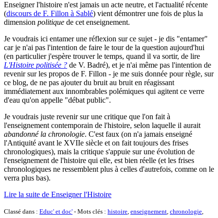
Enseigner l'histoire n'est jamais un acte neutre, et l'actualité récente
(
discours de F. Fillon à Sablé
) vient démontrer une fois de plus la
dimension
politique
de cet enseignement.
Je voudrais ici entamer une réflexion sur ce sujet - je dis "entamer"
car je n'ai pas l'intention de faire le tour de la question aujourd'hui
(en particulier j'espère trouver le temps, quand il va sortir, de lire
L'Histoire politisée ?
de V. Badré), et je n'ai même pas l'intention de
revenir sur les propos de F. Fillon - je me suis donnée pour règle, sur
ce blog, de ne pas ajouter du bruit au bruit en réagissant
immédiatement aux innombrables polémiques qui agitent ce verre
d'eau qu'on appelle "débat public".
Je voudrais juste revenir sur une critique que l'on fait à
l'enseignement contemporain de l'histoire, selon laquelle il aurait
abandonné la chronologie
. C'est faux (on n'a jamais enseigné
l'Antiquité avant le XVIIe siècle et on fait toujours des frises
chronologiques), mais la critique s'appuie sur une évolution de
l'enseignement de l'histoire qui elle, est bien réelle (et les frises
chronologiques ne ressemblent plus à celles d'autrefois, comme on le
verra plus bas).
Lire la suite de Enseigner l'Histoire
Classé dans :
Educ' et doc'
- Mots clés :
histoire
,
enseignement
,
chronologie
,