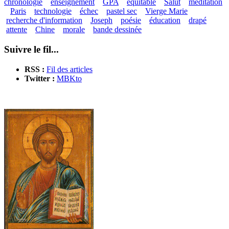
chronologie
enseignement
GPA
équitable
Salut
méditation
Paris
technologie
échec
pastel sec
Vierge Marie
recherche d'information
Joseph
poésie
éducation
drapé
attente
Chine
morale
bande dessinée
Suivre le fil...
RSS :
Fil des articles
Twitter :
MBKto