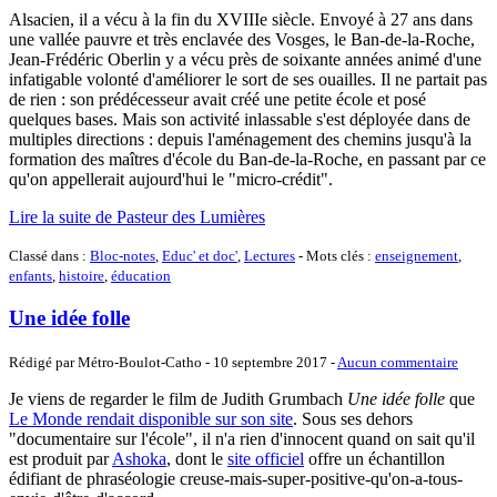
Alsacien, il a vécu à la fin du XVIIIe siècle. Envoyé à 27 ans dans
une vallée pauvre et très enclavée des Vosges, le Ban-de-la-Roche,
Jean-Frédéric Oberlin y a vécu près de soixante années animé d'une
infatigable volonté d'améliorer le sort de ses ouailles. Il ne partait pas
de rien : son prédécesseur avait créé une petite école et posé
quelques bases. Mais son activité inlassable s'est déployée dans de
multiples directions : depuis l'aménagement des chemins jusqu'à la
formation des maîtres d'école du Ban-de-la-Roche, en passant par ce
qu'on appellerait aujourd'hui le "micro-crédit".
Lire la suite de Pasteur des Lumières
Classé dans :
Bloc-notes
,
Educ' et doc'
,
Lectures
- Mots clés :
enseignement
,
enfants
,
histoire
,
éducation
Une idée folle
Rédigé par Métro-Boulot-Catho -
10 septembre 2017
-
Aucun commentaire
Je viens de regarder le film de Judith Grumbach
Une idée folle
que
Le Monde rendait disponible sur son site
. Sous ses dehors
"documentaire sur l'école", il n'a rien d'innocent quand on sait qu'il
est produit par
Ashoka
, dont le
site officiel
offre un échantillon
édifiant de phraséologie creuse-mais-super-positive-qu'on-a-tous-