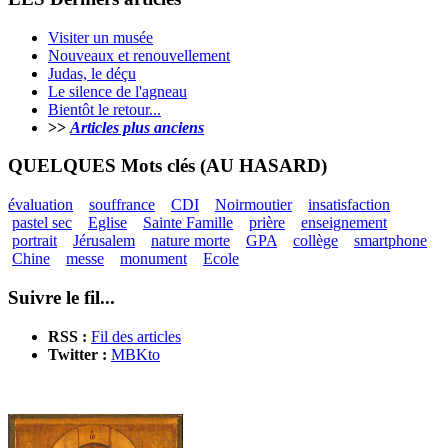
Visiter un musée
Nouveaux et renouvellement
Judas, le déçu
Le silence de l'agneau
Bientôt le retour...
>>
Articles plus anciens
QUELQUES Mots clés (AU HASARD)
évaluation
souffrance
CDI
Noirmoutier
insatisfaction
pastel sec
Eglise
Sainte Famille
prière
enseignement
portrait
Jérusalem
nature morte
GPA
collège
smartphone
Chine
messe
monument
Ecole
Suivre le fil...
RSS :
Fil des articles
Twitter :
MBKto