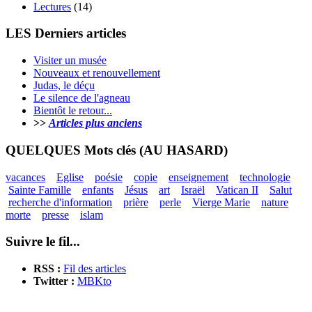
Lectures
(14)
LES Derniers articles
Visiter un musée
Nouveaux et renouvellement
Judas, le déçu
Le silence de l'agneau
Bientôt le retour...
>>
Articles plus anciens
QUELQUES Mots clés (AU HASARD)
vacances
Eglise
poésie
copie
enseignement
technologie
Sainte Famille
enfants
Jésus
art
Israël
Vatican II
Salut
recherche d'information
prière
perle
Vierge Marie
nature
morte
presse
islam
Suivre le fil...
RSS :
Fil des articles
Twitter :
MBKto