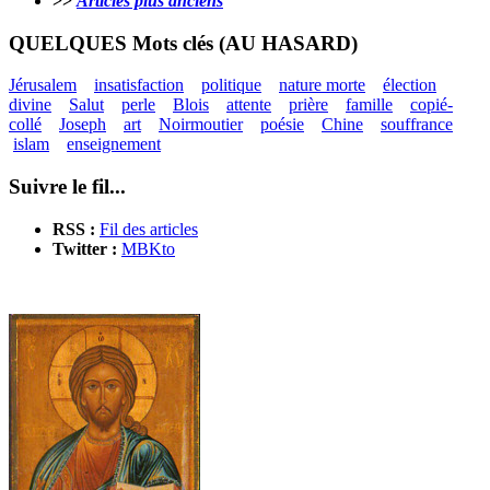
>>
Articles plus anciens
QUELQUES Mots clés (AU HASARD)
Jérusalem
insatisfaction
politique
nature morte
élection
divine
Salut
perle
Blois
attente
prière
famille
copié-
collé
Joseph
art
Noirmoutier
poésie
Chine
souffrance
islam
enseignement
Suivre le fil...
RSS :
Fil des articles
Twitter :
MBKto