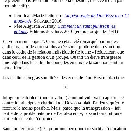
ne prétends pas avoir fait le tour de la question, mais ce n'était pas
mon objectif) :
Père Jean-Marie Petitclerc.
La pédagogie de Don Bosco en 12
mots-clés
, Salavator 2016.
Père Augustin Auffray.
Comment un saint punissait les
enfants
. Éditions de Chiré, 2016 (édition originale 1941)
En voici mon "papier". Comme cela a été remarqué par un des
auditeurs, la réflexion est plus axée sur la pratique de la sanction
dans le cadre de la relation individuelle (le jeune - l'éducateur) que
dans celui de la gestion d'un groupe. Quand un élève transgresse
une règle dans le cadre du cours, les enjeux de la sanction sont un
peu différents.
Les citations en gras sont tirées des écrits de Don Bosco lui-même.
*
Infliger une douleur (une privation) à un individu va en apparence
contre le principe de charité. Don Bosco voulait d’ailleurs qu’on y
recoure le moins possible. Mais, parce que la transgression « fait
partie de la problématique de l’adolescent », la sanction doit faire
partie de celle de l’éducateur.
Sanctionner un acte (=/= punir une personne) ressortit à l’éducation