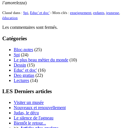
l’amorelezza
)
Classé dans :
Spi
,
Educ' et doc'
- Mots clés :
enseignement
,
enfants
,
jeunesse
,
éducation
Les commentaires sont fermés.
Catégories
Bloc-notes
(25)
Spi
(24)
Le plus beau métier du monde
(10)
Dessin
(15)
Educ' et doc'
(16)
Deo gratias
(22)
Lectures
(14)
LES Derniers articles
Visiter un musée
Nouveaux et renouvellement
Judas, le déçu
Le silence de l'agneau
Bientôt le retour...