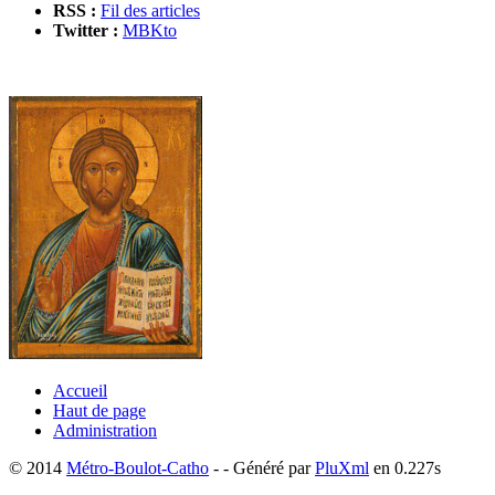
RSS :
Fil des articles
Twitter :
MBKto
Accueil
Haut de page
Administration
© 2014
Métro-Boulot-Catho
- - Généré par
PluXml
en 0.227s