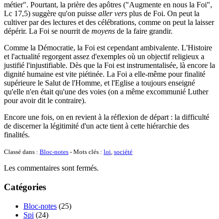
métier". Pourtant, la prière des apôtres ("Augmente en nous la Foi",
Lc 17,5) suggère qu'on puisse
aller vers
plus de Foi. On peut la
cultiver par des lectures et des célébrations, comme on peut la laisser
dépérir. La Foi se nourrit de
moyens
de la faire grandir.
Comme la Démocratie, la Foi est cependant ambivalente. L'Histoire
et l'actualité regorgent assez d'exemples où un objectif religieux a
justifié l'injustifiable. Dès que la Foi est instrumentalisée, là encore la
dignité humaine est vite piétinée. La Foi a elle-même pour finalité
supérieure le Salut de l'Homme, et l'Eglise a toujours enseigné
qu'elle n'en était qu'une des voies (on a même excommunié Luther
pour avoir dit le contraire).
Encore une fois, on en revient à la réflexion de départ : la difficulté
de discerner la légitimité d'un acte tient à cette hiérarchie des
finalités.
Classé dans :
Bloc-notes
- Mots clés :
loi
,
société
Les commentaires sont fermés.
Catégories
Bloc-notes
(25)
Spi
(24)