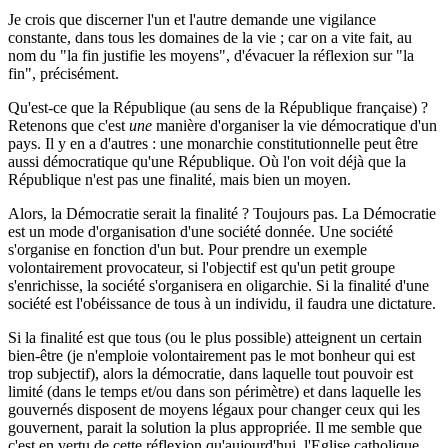
Je crois que discerner l'un et l'autre demande une vigilance
constante, dans tous les domaines de la vie ; car on a vite fait, au
nom du "la fin justifie les moyens", d'évacuer la réflexion sur "la
fin", précisément.
Qu'est-ce que la République (au sens de la République française) ?
Retenons que c'est
une
manière d'organiser la vie démocratique d'un
pays. Il y en a d'autres : une monarchie constitutionnelle peut être
aussi démocratique qu'une République. Où l'on voit déjà que la
République n'est pas une finalité, mais bien un moyen.
Alors, la Démocratie serait la finalité ? Toujours pas. La Démocratie
est un mode d'organisation d'une société donnée. Une société
s'organise en fonction d'un but. Pour prendre un exemple
volontairement provocateur, si l'objectif est qu'un petit groupe
s'enrichisse, la société s'organisera en oligarchie. Si la finalité d'une
société est l'obéissance de tous à un individu, il faudra une dictature.
Si la finalité est que tous (ou le plus possible) atteignent un certain
bien-être (je n'emploie volontairement pas le mot bonheur qui est
trop subjectif), alors la démocratie, dans laquelle tout pouvoir est
limité (dans le temps et/ou dans son périmètre) et dans laquelle les
gouvernés disposent de moyens légaux pour changer ceux qui les
gouvernent, parait la solution la plus appropriée. Il me semble que
c'est en vertu de cette réflexion qu'aujourd'hui, l'Eglise catholique