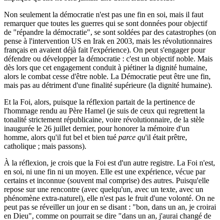
Non seulement la démocratie n'est pas une fin en soi, mais il faut
remarquer que toutes les guerres qui se sont données pour objectif
de "répandre la démocratie", se sont soldées par des catastrophes (on
pense à l'intervention US en Irak en 2003, mais les révolutionnaires
français en avaient déjà fait l'expérience). On peut s'engager pour
défendre ou développer la démocratie : c'est un objectif noble. Mais
dès lors que cet engagement conduit à piétiner la dignité humaine,
alors le combat cesse d'être noble. La Démocratie peut être une fin,
mais pas au détriment d'une finalité supérieure (la dignité humaine).
Et la Foi, alors, puisque la réflexion partait de la pertinence de
l'hommage rendu au Père Hamel (je suis de ceux qui regrettent la
tonalité strictement républicaine, voire révolutionnaire, de la stèle
inaugurée le 26 juillet dernier, pour honorer la mémoire d'un
homme, alors qu'il fut bel et bien tué
parce
qu
'il était prêtre,
catholique ; mais passons).
À la réflexion, je crois que la Foi est d'un autre registre. La Foi n'est,
en soi, ni une fin ni un moyen. Elle est une expérience, vécue par
certains et inconnue (souvent mal comprise) des autres. Puisqu'elle
repose sur une rencontre (avec quelqu'un, avec un texte, avec un
phénomène extra-naturel), elle n'est pas le fruit d'une volonté. On ne
peut pas se réveiller un jour en se disant : "bon, dans un an, je croirai
en Dieu", comme on pourrait se dire "dans un an, j'aurai changé de