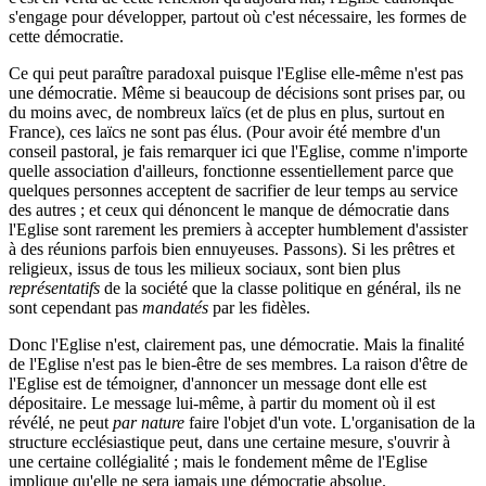
s'engage pour développer, partout où c'est nécessaire, les formes de
cette démocratie.
Ce qui peut paraître paradoxal puisque l'Eglise elle-même n'est pas
une démocratie. Même si beaucoup de décisions sont prises par, ou
du moins avec, de nombreux laïcs (et de plus en plus, surtout en
France), ces laïcs ne sont pas élus. (Pour avoir été membre d'un
conseil pastoral, je fais remarquer ici que l'Eglise, comme n'importe
quelle association d'ailleurs, fonctionne essentiellement parce que
quelques personnes acceptent de sacrifier de leur temps au service
des autres ; et ceux qui dénoncent le manque de démocratie dans
l'Eglise sont rarement les premiers à accepter humblement d'assister
à des réunions parfois bien ennuyeuses. Passons). Si les prêtres et
religieux, issus de tous les milieux sociaux, sont bien plus
représentatifs
de la société que la classe politique en général, ils ne
sont cependant pas
mandatés
par les fidèles.
Donc l'Eglise n'est, clairement pas, une démocratie. Mais la finalité
de l'Eglise n'est pas le bien-être de ses membres. La raison d'être de
l'Eglise est de témoigner, d'annoncer un message dont elle est
dépositaire. Le message lui-même, à partir du moment où il est
révélé, ne peut
par nature
faire l'objet d'un vote. L'organisation de la
structure ecclésiastique peut, dans une certaine mesure, s'ouvrir à
une certaine collégialité ; mais le fondement même de l'Eglise
implique qu'elle ne sera jamais une démocratie absolue.