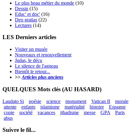
Le plus beau métier du monde
(10)
Dessin
(15)
Educ' et doc'
(16)
Deo gratias
(22)
Lectures
(14)
LES Derniers articles
Visiter un musée
Nouveaux et renouvellement
Judas, le déçu
Le silence de l'agneau
Bientôt le retour...
>>
Articles plus anciens
QUELQUES Mots clés (AU HASARD)
Laudato Si
poésie
science
monument
Vatican II
morale
attente
enfants
islamisme
matérialité
histoire
Espagne
copie
société
vacances
jihadisme
messe
GPA
Paris
abus
Suivre le fil...