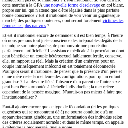
cette marche à la GPA
une nouvelle forme d'esclavage
en col blanc,
propre sur lui, qui n'attend que d'être légalisé dans la plus parfaite
bonne conscience ? Est-il irrationnel de voir venir un gigantesque
marché, des pratiques douteuses, dont seront forcément
victimes les
femmes les plus pauvres
?
Et est-il irrationnel encore de demander s'il est bien temps, à l'heure
où nous prenons tout juste conscience des irréparables dégâts de la
technique sur notre planète, de promouvoir une procréation
parfaitement artificielle ? L'assistance médicale à la procréation dont
peut bénéficier un couple hétérosexuel faiblement fertile, conserve,
elle, un rapport au réel. Mais la création d'un embryon pour un
couple intrinsèquement infécond en est totalement déconnectée.
Pourquoi serait-il irrationnel de penser que la présence d'un père et
d'une mère reste la meilleure des configurations pour qu'un enfant
grandisse ? La blessure liée à l'absence d'un parent de l'autre sexe
peut bien être surmontée à l'échelle individuelle ; la nier relève
cependant de la pensée magique. N'aurait-on pas mieux à faire que
l'institutionnaliser ?
Faut-il ajouter encore que ce type de fécondation (et les pratiques
eugénistes qui se rencontrent déjà) ne pourra conduire qu'à un
appauvrissement génétique, une uniformisation des individus selon
des critères socialement normés ; et dans le même temps, on appelle
à défendre la biodiversité, quelle ironie !