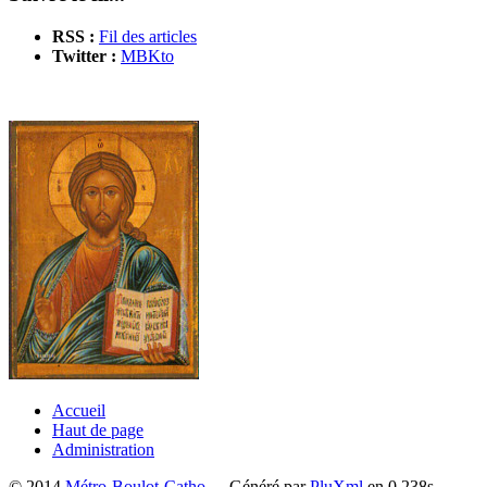
RSS :
Fil des articles
Twitter :
MBKto
Accueil
Haut de page
Administration
© 2014
Métro-Boulot-Catho
- - Généré par
PluXml
en 0.238s