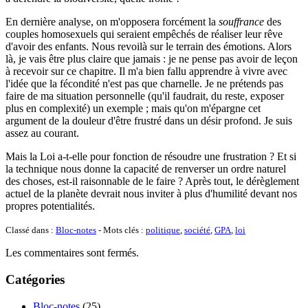
En dernière analyse, on m'opposera forcément la
souffrance
des
couples homosexuels qui seraient empêchés de réaliser leur rêve
d'avoir des enfants. Nous revoilà sur le terrain des émotions. Alors
là, je vais être plus claire que jamais : je ne pense pas avoir de leçon
à recevoir sur ce chapitre. Il m'a bien fallu apprendre à vivre avec
l'idée que la fécondité n'est pas que charnelle. Je ne prétends pas
faire de ma situation personnelle (qu'il faudrait, du reste, exposer
plus en complexité) un exemple ; mais qu'on m'épargne cet
argument de la douleur d'être frustré dans un désir profond. Je suis
assez au courant.
Mais la Loi a-t-elle pour fonction de résoudre une frustration ? Et si
la technique nous donne la capacité de renverser un ordre naturel
des choses, est-il raisonnable de le faire ? Après tout, le dérèglement
actuel de la planète devrait nous inviter à plus d'humilité devant nos
propres potentialités.
Classé dans :
Bloc-notes
- Mots clés :
politique
,
société
,
GPA
,
loi
Les commentaires sont fermés.
Catégories
Bloc-notes
(25)