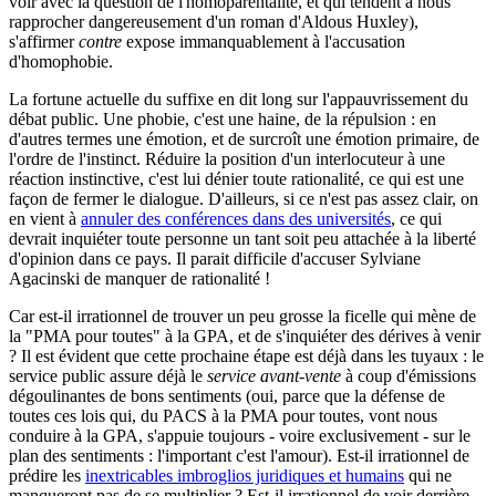
voir avec la question de l'homoparentalité, et qui tendent à nous
rapprocher dangereusement d'un roman d'Aldous Huxley),
s'affirmer
contre
expose immanquablement à l'accusation
d'homophobie.
La fortune actuelle du suffixe en dit long sur l'appauvrissement du
débat public. Une phobie, c'est une haine, de la répulsion : en
d'autres termes une émotion, et de surcroît une émotion primaire, de
l'ordre de l'instinct. Réduire la position d'un interlocuteur à une
réaction instinctive, c'est lui dénier toute rationalité, ce qui est une
façon de fermer le dialogue. D'ailleurs, si ce n'est pas assez clair, on
en vient à
annuler des conférences dans des universités
, ce qui
devrait inquiéter toute personne un tant soit peu attachée à la liberté
d'opinion dans ce pays. Il parait difficile d'accuser Sylviane
Agacinski de manquer de rationalité !
Car est-il irrationnel de trouver un peu grosse la ficelle qui mène de
la "PMA pour toutes" à la GPA, et de s'inquiéter des dérives à venir
? Il est évident que cette prochaine étape est déjà dans les tuyaux : le
service public assure déjà le
service avant-vente
à coup d'émissions
dégoulinantes de bons sentiments (oui, parce que la défense de
toutes ces lois qui, du PACS à la PMA pour toutes, vont nous
conduire à la GPA, s'appuie toujours - voire exclusivement - sur le
plan des sentiments : l'important c'est l'amour). Est-il irrationnel de
prédire les
inextricables imbroglios juridiques et humains
qui ne
manqueront pas de se multiplier ? Est-il irrationnel de voir derrière